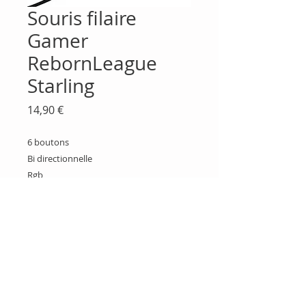
Souris filaire
Gamer
RebornLeague
Starling
Prix
14,90 €
6 boutons
Bi directionnelle
Rgb
2400 dpi
Longueur du cable180cm
Ajustement de la sensibilité✓
Ajustement de la sensibilité
Boulogne Sur Gesse
05 61 88 44 05