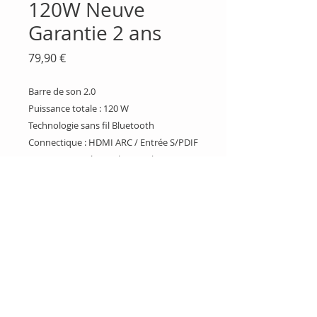
120W Neuve
Garantie 2 ans
Prix
79,90 €
Barre de son 2.0
Puissance totale : 120 W
Technologie sans fil Bluetooth
Connectique : HDMI ARC / Entrée S/PDIF
Optique / Entrée auxiliaire jack 3.5 mm
Port USB pour lecture de fichiers MP3
Indicateur LED
Fixation murale possible
Boulogne Sur Gesse
05 61 88 44 05