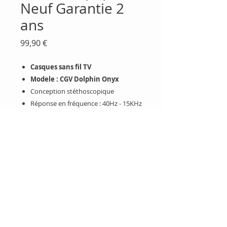
Neuf Garantie 2
ans
Prix
99,90 €
Casques sans fil TV
Modele : CGV Dolphin Onyx
Conception stéthoscopique
Réponse en fréquence : 40Hz - 15KHz
Mise en veille automatique en
l’absence de signal
Entrée : jack 3,5 mm
Batterie Li-Ion : 350 mAH, 3.7 V
Autonomie de la batterie : 8h
Temps de charge : 3h
Port USB-C de chargement
Dimensions : Casque : 230 x 140 x
25mm / Base : 136 x 97 x 41 mm
Poids : 66 g